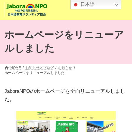
コ
ナ
日本語
ン
ビ
テ
ゲ
ン
ー
ツ
シ
ホームページをリニューア
へ
ョ
ス
ン
ルしました
キ
に
ッ
移
プ
動
HOME
お知らせ／ブログ
お知らせ
ホームページをリニューアルしました
JaboraNPOのホームページを全面リニューアルしまし
た。