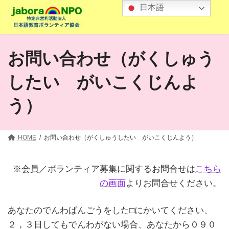
コ
ナ
日本語
ン
ビ
テ
ゲ
ン
ー
ツ
シ
お問い合わせ（がくしゅう
へ
ョ
ス
ン
したい がいこくじんよ
キ
に
ッ
移
う）
プ
動
HOME
お問い合わせ（がくしゅうしたい がいこくじんよう）
※会員／ボランティア募集に関するお問合せは
こちら
の画面
よりお問合せください。
あなたのでんわばんごうをした□にかいてください、
２，３日してもでんわがない場合、あなたから０９０