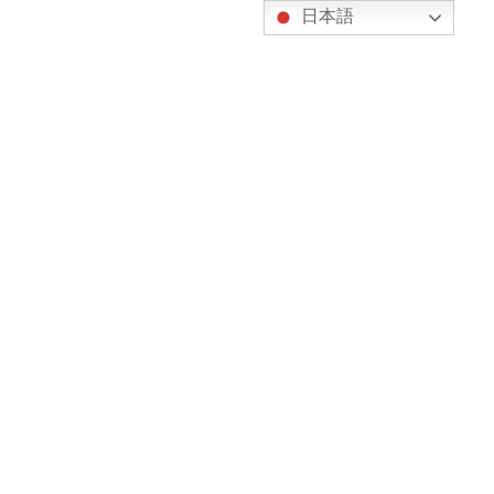
コ
ナ
日本語
ン
ビ
テ
ゲ
ン
ー
ツ
シ
へ
ョ
2025年6月
ス
ン
キ
に
ッ
移
プ
動
HOME
お知らせ／ブログ
ブログ
2025年6月
日本語を勉強したい高校生たち