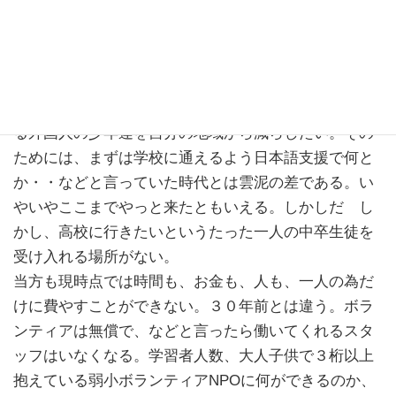
正直なところ外国人支援の内容が凄いなと思う昨今で
ある。（関係者でありながら）
まずは
30年前、窃盗等で鑑別所や少年刑務所にまで送られ
る外国人の少年達を自分の地域から減らしたい。その
ためには、まずは学校に通えるよう日本語支援で何と
か・・などと言っていた時代とは雲泥の差である。い
やいやここまでやっと来たともいえる。しかしだ し
かし、高校に行きたいというたった一人の中卒生徒を
受け入れる場所がない。
当方も現時点では時間も、お金も、人も、一人の為だ
けに費やすことができない。３０年前とは違う。ボラ
ンティアは無償で、などと言ったら働いてくれるスタ
ッフはいなくなる。学習者人数、大人子供で３桁以上
抱えている弱小ボランティアNPOに何ができるのか、